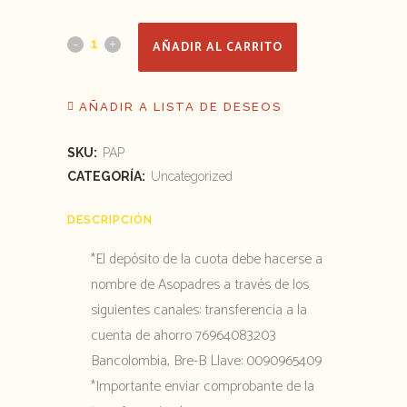
Cuota
AÑADIR AL CARRITO
PAP
AÑADIR A LISTA DE DESEOS
Anual
-
SKU:
PAP
Asopadres
CATEGORÍA:
Uncategorized
cantidad
DESCRIPCIÓN
*El depósito de la cuota debe hacerse a
nombre de Asopadres a través de los
siguientes canales: transferencia a la
cuenta de ahorro 76964083203
Bancolombia, Bre-B Llave: 0090965409
*Importante enviar comprobante de la