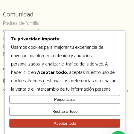
Comunidad
Padres de familia
Calendario escolar
Tu privacidad importa
Gelería
Usamos cookies para mejorar tu experiencia de
Pago en línea
Eventos
navegación, ofrecer contenido y anuncios
personalizados, y analizar el tráfico del sitio web. Al
Síguenos
hacer clic en
Aceptar todo
, aceptas nuestro uso de
cookies. Puedes gestionar tus preferencias o rechazar
la venta o el intercambio de tu información personal.
Síguenos en nuestras redes sociales para mantenerte informado.
Personalizar
Rechazar todo
Aceptar todo